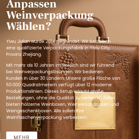
Anpassen
Weinverpackung
Wählen?
Yiwu Jialan wurde 2014 gegründet. Wir betreiben
eine qualifizierte Verpackungsfabrik in Yiwu City,
Provinz Zhejiang.
Mit mehr als 10 Jahren im Bereich sind wir führend
bei Weinverpackungslösungen. Wir bedienen
Kunden in über 30 Ländern. Unsere große Fläche von
50.000 Quadratmetern verfügt über 12 moderne
Produktionslinien. Dieses Setup erlaubt große
Bestellungen, ohne die Qualität zu verlieren. Jialan
bieten hölzerne Weinboxen, Weinversandboxen und
Weingeschenkboxen. Alle sollen Ihre
Weinflaschenverpackung verbessern.
MEHR