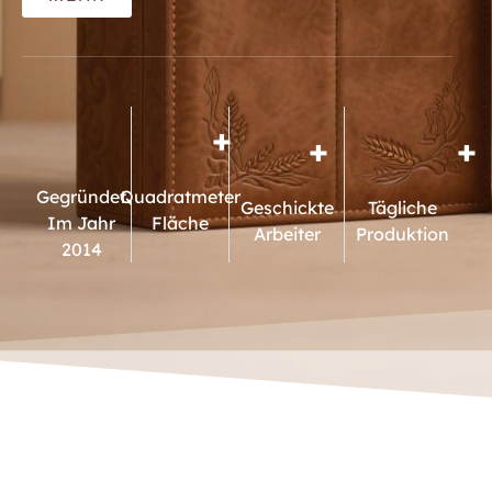
+
+
+
Gegründet
Quadratmeter
Geschickte
Tägliche
Im Jahr
Fläche
Arbeiter
Produktion
2014