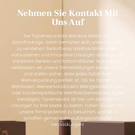
Nehmen Sie Kontakt Mit
Uns Auf
Bei
Topwinepack
die Weinbox Marke von
JialanPackage, Jialan bemühen sich, unsere Kunden
zu verstehen’ Bedürfnisse, Marktveränderungen
voraussehen und innovative Lösungen anbieten. Mit
kreativem Denken und fortschrittlicher Technologie
verbessern wir unsere Dienstleistungen kontinuierlich
und stellen sicher, dass jedes Detail Ihrer
Weinverpackung perfekt ist. Ob Sie hölzerne
Weinboxen, Weinversandboxen, Weingeschenkboxen
oder kundenspezifische Weinflaschenverpackungen
benötigen, Topwinepack ist hier, um die besten
Lösungen für Ihre Marke zu bieten. Fühlen Sie sich frei,
unsere Firma jederzeit zu besuchen, und let’ s
schaffen gemeinsam außergewöhnliche
Verpackungen!