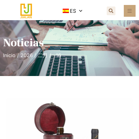
ES
Noticias
Inicio
/
2026
/
二月
/ 16