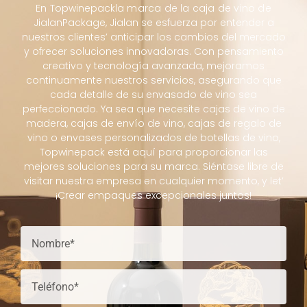
En
Topwinepack
la marca de la caja de vino de
JialanPackage, Jialan se esfuerza por entender a
nuestros clientes’ anticipar los cambios del mercado
y ofrecer soluciones innovadoras. Con pensamiento
creativo y tecnología avanzada, mejoramos
continuamente nuestros servicios, asegurando que
cada detalle de su envasado de vino sea
perfeccionado. Ya sea que necesite cajas de vino de
madera, cajas de envío de vino, cajas de regalo de
vino o envases personalizados de botellas de vino,
Topwinepack está aquí para proporcionar las
mejores soluciones para su marca. Siéntase libre de
visitar nuestra empresa en cualquier momento, y let’
¡Crear empaques excepcionales juntos!