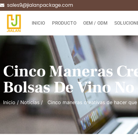
sales9@jialanpackage.com
INICIO
PRODUCTO
OEM / ODM
SOLUCION
Cinco Maneras Cre
Bolsas De Vino No 
Inicio
/
Noticias
/ Cinco maneras creativas de hacer que t