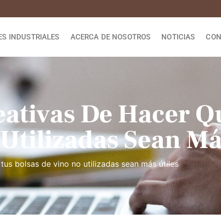
ES INDUSTRIALES
ACERCA DE NOSOTROS
NOTICIAS
CON
ativas De Hacer Q
Utilizadas Sean Má
us bolsas de vino no utilizadas sean más útiles