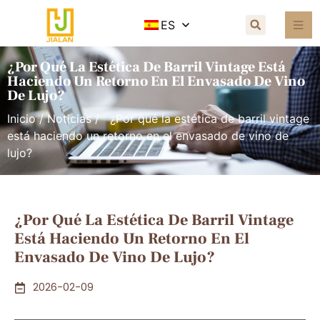
ES
¿Por Qué La Estética De Barril Vintage Está
Haciendo Un Retorno En El Envasado De Vino
De Lujo?
Inicio
/
Noticias
/ ¿Por qué la estética de barril vintage
está haciendo un retorno en el envasado de vino de
lujo?
¿Por Qué La Estética De Barril Vintage
Está Haciendo Un Retorno En El
Envasado De Vino De Lujo?
2026-02-09