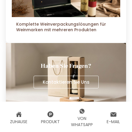
Komplette Weinverpackungslösungen für
Weinmarken mit mehreren Produkten
Haben Sie Fragen?
Kontaktieren Sie Uns
VON
Folgen Sie Uns
ZUHAUSE
PRODUKT
E-MAIL
WHATSAPP