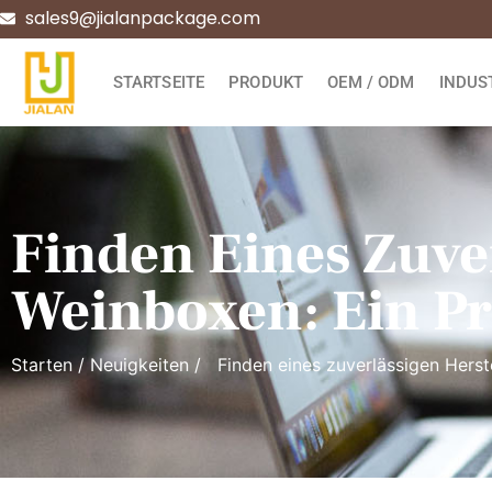
sales9@jialanpackage.com
STARTSEITE
PRODUKT
OEM / ODM
INDUS
Finden Eines Zuve
Weinboxen: Ein Pr
Starten
/
Neuigkeiten
/ Finden eines zuverlässigen Herste