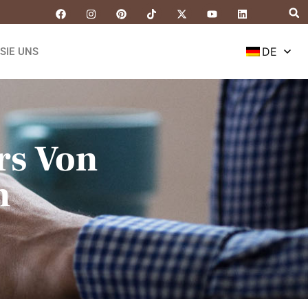
DE
SIE UNS
rs Von
n