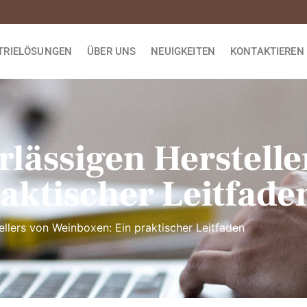
TRIELÖSUNGEN
ÜBER UNS
NEUIGKEITEN
KONTAKTIEREN 
rlässigen Herstelle
aktischer Leitfade
llers von Weinboxen: Ein praktischer Leitfaden