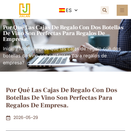
ES
Por Qué Las Cajas De Regalo Con Dos Botellas
De Vino Son Perfectas Para Regalos De
Empresa.
Inicio
/
Noticias
¿Por qué las cajas de regalo con dos
botellas de vino son perfectas para regalos de
empresa?
Por Qué Las Cajas De Regalo Con Dos
Botellas De Vino Son Perfectas Para
Regalos De Empresa.
2026-05-29