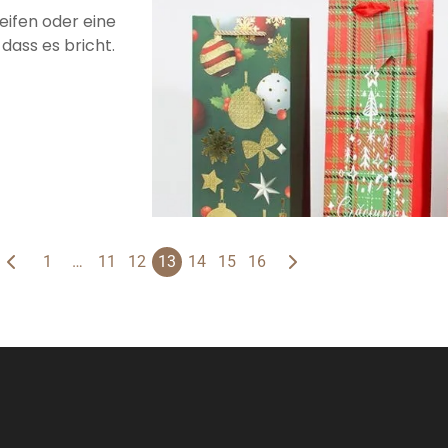
reifen oder eine
dass es bricht.
1
…
11
12
13
14
15
16