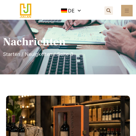
DE
Nachrichten
Starten
/
Neuigkeiten
/ Seite 3